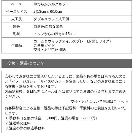
ベース
やわらかシルクネット
ベースサイズ
縦13cmｘ横10cm
人工肌
ダブルメッシュ人工肌
髪色
自然色/自然な栗色
毛長
トップからの長さ約15cm
コーム＆ウィッグオイルスプレー(お試しサイズ)
付属品
ご使用ガイド
交換・返品申込用紙
交換・返品について
安心してお客様にご購入いただけるように、製品不良の場合はもちろんのこ
と「イメージ違い」「サイズやカラーを変更したい」などのお客様都合によ
る交換・返品を承っております。
製品到着後、５日以内にメールまたは電話にてご連絡のうえ当社までご返送
ください。
交換・返品について詳細はこちら
＞
お客様都合による交換・返品の際は下記送料・手数料のご負担をお願いいた
します。
１.
手数料（交換の場合…1,000円、返品の場合…2,000円）
２.
返送時の送料
３.
返金の際の振込手数料