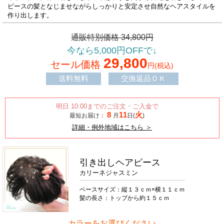
ピースの髪となじませながらしっかりと安定させ自然なヘアスタイルを
作り出します。
通販特別価格
34,800
円
今なら
5,000
円OFFで↓
29,800
セール価格
円
(税込)
送料無料
交換返品ＯＫ
詳細・例外地域はこちら ＞
引き出しヘアピース
カリーネジャスミン
ベースサイズ：縦１３ｃｍ×横１１ｃｍ
髪の長さ：トップから約１５ｃｍ
カラーをお選びください