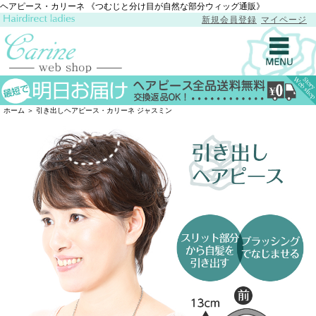
ヘアピース・カリーネ 《つむじと分け目が自然な部分ウィッグ通販》
新規会員登録
マイページ
toggl
navig
ホーム ＞ 引き出しヘアピース・カリーネ ジャスミン