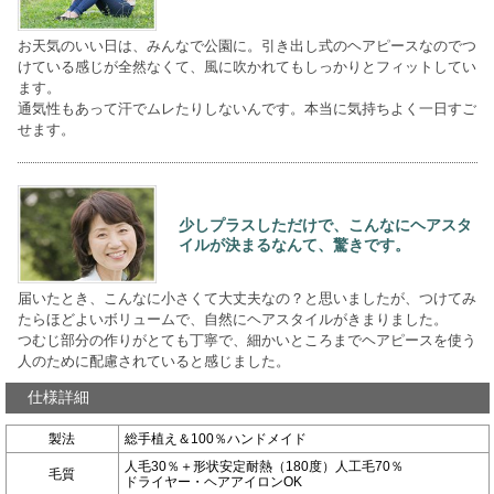
お天気のいい日は、みんなで公園に。引き出し式のヘアピースなのでつ
けている感じが全然なくて、風に吹かれてもしっかりとフィットしてい
ます。
通気性もあって汗でムレたりしないんです。本当に気持ちよく一日すご
せます。
少しプラスしただけで、こんなにヘアスタ
イルが決まるなんて、驚きです。
届いたとき、こんなに小さくて大丈夫なの？と思いましたが、つけてみ
たらほどよいボリュームで、自然にヘアスタイルがきまりました。
つむじ部分の作りがとても丁寧で、細かいところまでヘアピースを使う
人のために配慮されていると感じました。
仕様詳細
製法
総手植え＆100％ハンドメイド
人毛30％＋形状安定耐熱（180度）人工毛70％
毛質
ドライヤー・ヘアアイロンOK