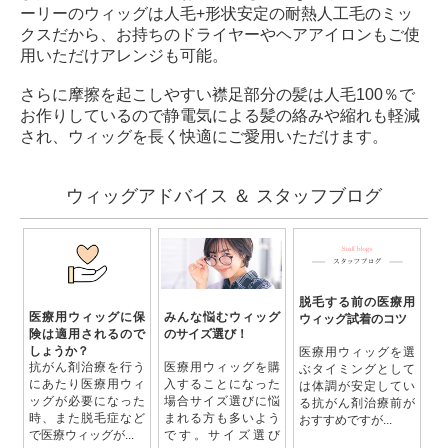
ーリーのウィッグは人毛+形状安定の耐熱人工毛のミッ
クスだから、お持ちのドライヤーやヘアアイロンもご使
用いただけアレンジも可能。
さらに摩擦を起こしやすい襟足部分の髪は人毛100％で
お作りしているので静電気による髪の絡みや縮れも軽減
され、ウィッグを長く快適にご愛用いただけます。
ウィッグアドバイス ＆ スタッフブログ
脱毛する前の医療用
医療用ウィッグに保
みんな悩むウィッグ
ウィッグ試着のコツ
険は適用されるので
のサイズ選び！
しょうか？
医療用ウィッグを選
抗がん剤治療を行う
医療用ウィッグを購
ぶタイミングとして
にあたり医療用ウィ
入することになった
は体調が安定してい
ッグが必要になった
場合サイズ選びに悩
る抗がん剤治療前が
時、また脱毛症など
まれる方も多いよう
おすすめですが...
で医療ウィッグが...
です。サイズ選び