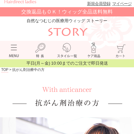
新規会員登録
マイページ
交換返品もＯＫ！ウィッグ全品送料無料
自然なつむじの医療用ウィッグ ストーリー
平日(月～金) 10:00までのご注文で即日発送
TOP
>
抗がん剤治療中の方
ストーリーの医療用ウィッグ