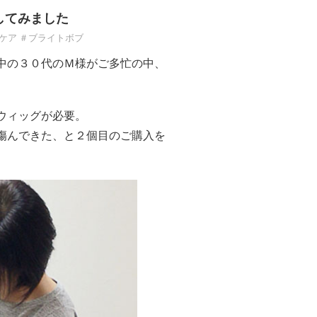
してみました
ケア ＃ブライトボブ
中の３０代のＭ様がご多忙の中、
ウィッグが必要。
傷んできた、と２個目のご購入を