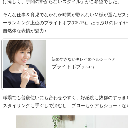
け涼しく、手間の掛からないスタイル」がご希望でした。
そんな仕事＆育児でなかなか時間が取れないＭ様が選んだス
ーランキング上位のブライトボブ(CS-15)。たっぷりのレ
自然体な表情が魅力♪
決めすぎないキレイめヘルシーヘア
ブライトボブ
(CS-15)
職場でも普段使いにも合わせやすく、好感度も抜群のすっき
スタイリングも手ぐしで済むし、ブローもケアもショートな