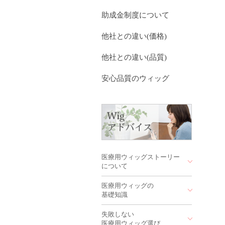
助成金制度について
他社との違い(価格)
他社との違い(品質)
安心品質のウィッグ
医療用ウィッグストーリー
について
医療用ウィッグの
医療用ウィッグストーリー
基礎知識
を作っている会社はどこ？
病院にも医療用ウィッグス
失敗しない
機械植えと手植えって
トーリー？
医療用ウィッグ選び
何が違うの？