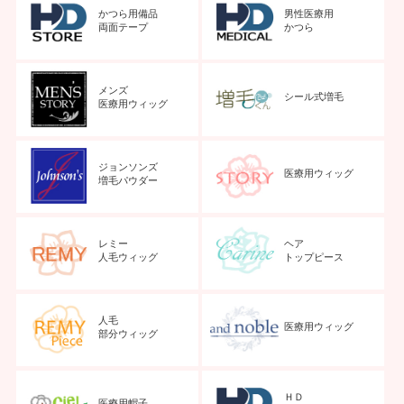
かつら用備品
男性医療用
両面テープ
かつら
メンズ
シール式増毛
医療用ウィッグ
ジョンソンズ
医療用ウィッグ
増毛パウダー
レミー
ヘア
人毛ウィッグ
トップピース
人毛
医療用ウィッグ
部分ウィッグ
ＨＤ
医療用帽子