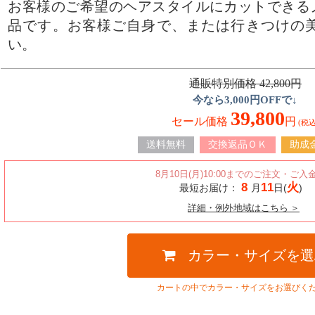
お客様のご希望のヘアスタイルにカットできる
品です。お客様ご自身で、または行きつけの
い。
通販特別価格
42,800
円
今なら
3,000
円OFFで↓
39,800
セール価格
円
(税込
送料無料
交換返品ＯＫ
助成
詳細・例外地域はこちら ＞
カラー・サイズを選
カートの中でカラー・サイズをお選びく