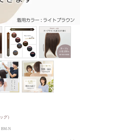
ッグ）
BM-N