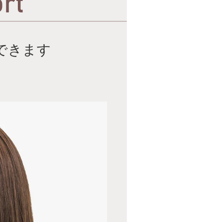
rt
できます